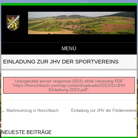
MENÜ
Direkt zum Inhalt
EINLADUNG ZUR JHV DER SPORTVEREINS
Unexpected server response (503) while retrieving PDF
"https://horschbach.com/wp-content/uploads/2023/11/JHV-
Einladung-2023.pdf".
←
Martinsumzug in Horschbach
Einladung zur JHV der Fördervereins
→
Post Navigation
NEUESTE BEITRÄGE