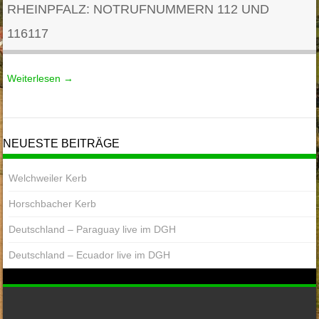
RHEINPFALZ: NOTRUFNUMMERN 112 UND
116117
Weiterlesen
→
NEUESTE BEITRÄGE
Welchweiler Kerb
Horschbacher Kerb
Deutschland – Paraguay live im DGH
Deutschland – Ecuador live im DGH