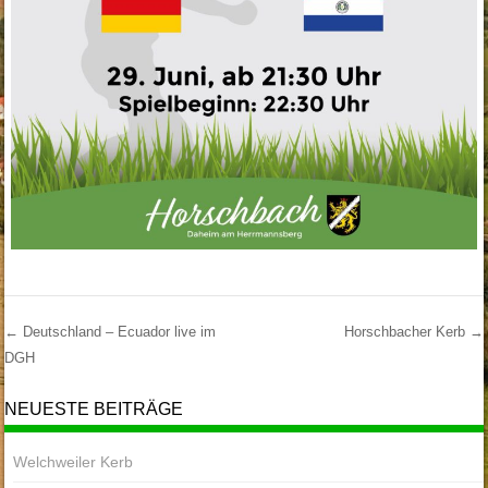
←
Deutschland – Ecuador live im
Horschbacher Kerb
→
DGH
Post Navigation
NEUESTE BEITRÄGE
Welchweiler Kerb