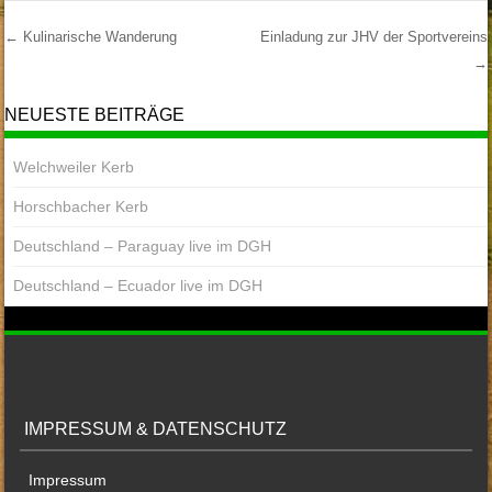
←
Kulinarische Wanderung
Einladung zur JHV der Sportvereins
→
Post Navigation
NEUESTE BEITRÄGE
Welchweiler Kerb
Horschbacher Kerb
Deutschland – Paraguay live im DGH
Deutschland – Ecuador live im DGH
IMPRESSUM & DATENSCHUTZ
Impressum