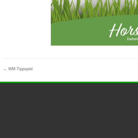
←
WM-Tippspiel
Post Navigation