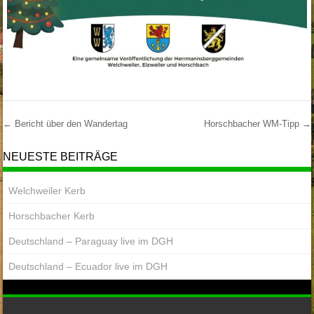
←
Bericht über den Wandertag
Horschbacher WM-Tipp
→
Post Navigation
NEUESTE BEITRÄGE
Welchweiler Kerb
Horschbacher Kerb
Deutschland – Paraguay live im DGH
Deutschland – Ecuador live im DGH