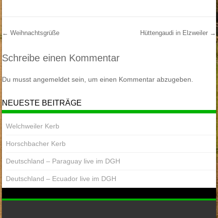
←
Weihnachtsgrüße
Hüttengaudi in Elzweiler
→
Post Navigation
Schreibe einen Kommentar
Du musst
angemeldet
sein, um einen Kommentar abzugeben.
NEUESTE BEITRÄGE
Welchweiler Kerb
Horschbacher Kerb
Deutschland – Paraguay live im DGH
Deutschland – Ecuador live im DGH