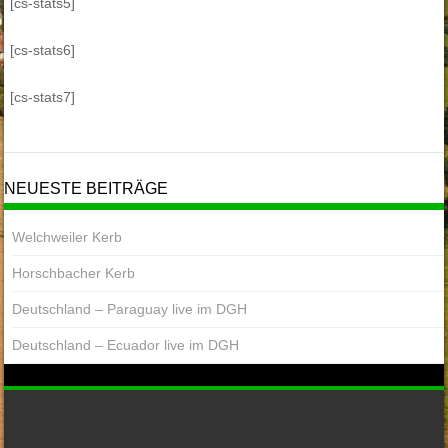
[cs-stats5]
[cs-stats6]
[cs-stats7]
NEUESTE BEITRÄGE
Welchweiler Kerb
Horschbacher Kerb
Deutschland – Paraguay live im DGH
Deutschland – Ecuador live im DGH