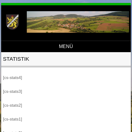
MENÜ
Direkt zum Inhalt
STATISTIK
[cs-stats4]
[cs-stats3]
[cs-stats2]
[cs-stats1]