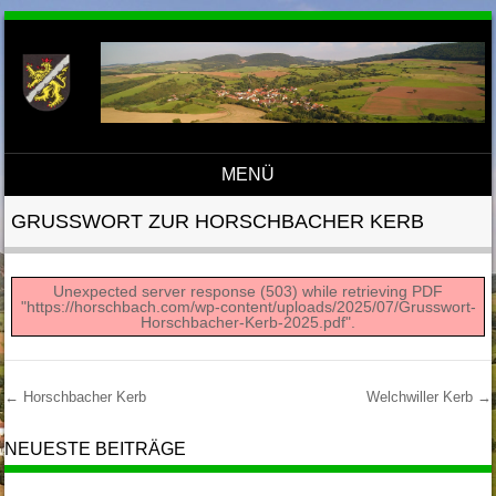
MENÜ
Direkt zum Inhalt
GRUSSWORT ZUR HORSCHBACHER KERB
Unexpected server response (503) while retrieving PDF
"https://horschbach.com/wp-content/uploads/2025/07/Grusswort-
Horschbacher-Kerb-2025.pdf".
←
Horschbacher Kerb
Welchwiller Kerb
→
Post Navigation
NEUESTE BEITRÄGE