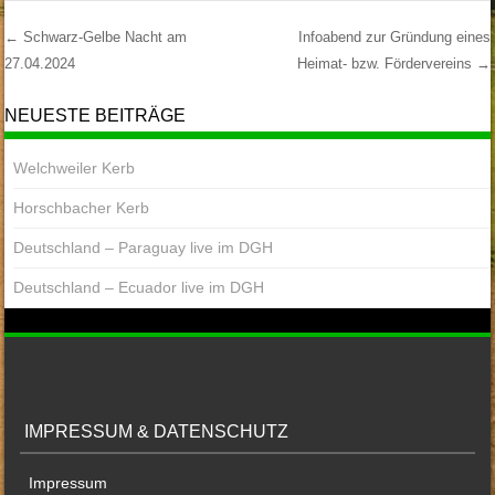
←
Schwarz-Gelbe Nacht am
Infoabend zur Gründung eines
27.04.2024
Heimat- bzw. Fördervereins
→
Post Navigation
NEUESTE BEITRÄGE
Welchweiler Kerb
Horschbacher Kerb
Deutschland – Paraguay live im DGH
Deutschland – Ecuador live im DGH
IMPRESSUM & DATENSCHUTZ
Impressum