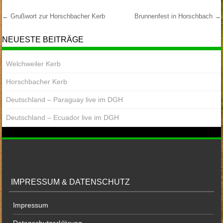
←
Grußwort zur Horschbacher Kerb
Brunnenfest in Horschbach
→
Post Navigation
NEUESTE BEITRÄGE
Welchweiler Kerb
Horschbacher Kerb
Deutschland – Paraguay live im DGH
Deutschland – Ecuador live im DGH
IMPRESSUM & DATENSCHUTZ
Impressum